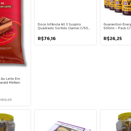
Doce Infância kit 3 Suspiro
Guaraviton Ener
Quadrado Sortido Clamel C/50
500ml - Pack C/1
Unid.
R$76,16
R$26,25
 Ao Leite Em
arald Melken
$169,29