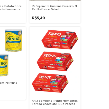
a e Batata Doce
Refrigerante Guaraná Cruzeiro 2l
ndividualmente
Pet Refresco Gelado
s - CLAMEL
R$5,49
e Em Pó Ninho
Kit 3 Bombons Trento Momentos
Sortido Chocolate 168g Pascoa