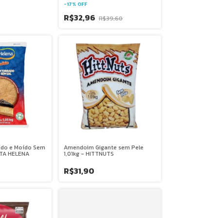
-
17
%
OFF
R$32,96
R$39,60
do e Moído Sem
Amendoim Gigante sem Pele
NTA HELENA
1,01kg - HITTNUTS
R$31,90