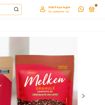
0
Olá!
Faça login
Ou cadastre-se