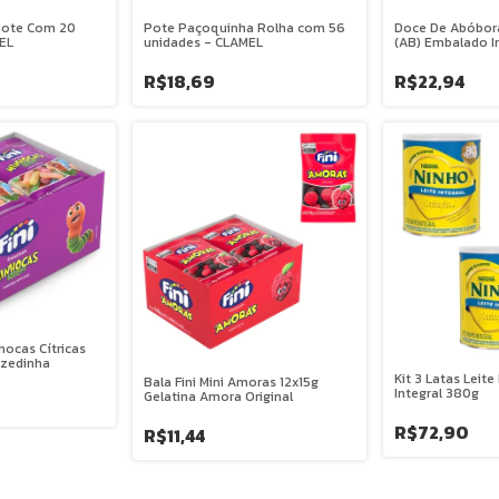
Pote Com 20
Pote Paçoquinha Rolha com 56
Doce De Abóbor
EL
unidades - CLAMEL
(AB) Embalado I
Com 50 Unidade
R$18,69
R$22,94
nhocas Cítricas
Azedinha
Kit 3 Latas Leit
Bala Fini Mini Amoras 12x15g
Integral 380g
Gelatina Amora Original
R$72,90
R$11,44