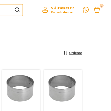
0
Olá!
Faça login
Ou cadastre-se
Ordenar