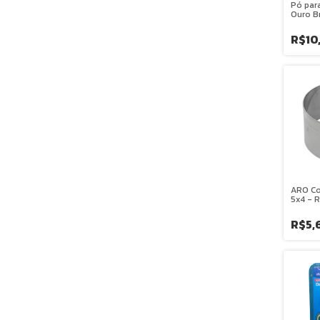
Pó par
Ouro Br
MAGO
R$10
ARO Co
5x4 - 
R$5,