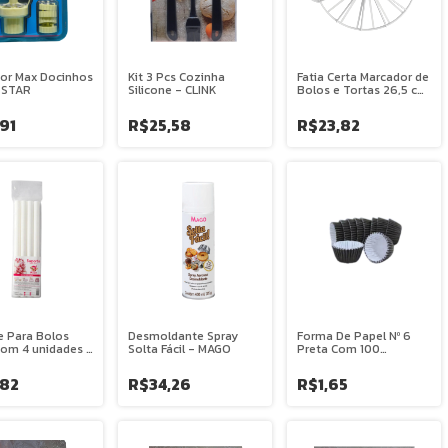
tor Max Docinhos
Kit 3 Pcs Cozinha
Fatia Certa Marcador de
 STAR
Silicone - CLINK
Bolos e Tortas 26,5 cm
Dupla Medida 12 ou 18
Fatias - MAGO
91
R$25,58
R$23,82
e Para Bolos
Desmoldante Spray
Forma De Papel Nº 6
om 4 unidades -
Solta Fácil - MAGO
Preta Com 100
Unidades - JUNCO
,82
R$34,26
R$1,65