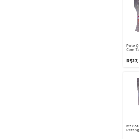
Pote Q
Com T
Unidad
R$17,
Kit Po
Retang
20 Uni
PRAFE