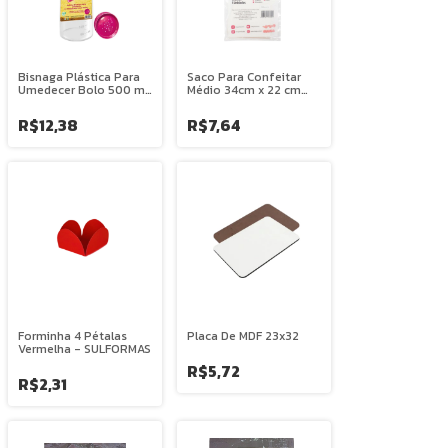
Bisnaga Plástica Para
Saco Para Confeitar
Umedecer Bolo 500 ml
Médio 34cm x 22 cm
- GERMAN
Com 5 unidades -
MAGO
R$12,38
R$7,64
Forminha 4 Pétalas
Placa De MDF 23x32
Vermelha - SULFORMAS
R$5,72
R$2,31