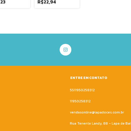
,23
R$22,94
ENTRE EM CONTATO
5511950258312
11950258312
vendasonline@lapadoces.com.br
Rua Tenente Landy, 88 - Lapa de B