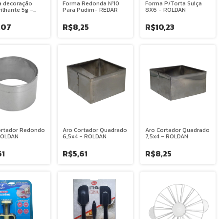
a decoração
Forma Redonda Nº10
Forma P/Torta Suiça
ilhante 5g -
Para Pudim- REDAR
8X6 - ROLDAN
,07
R$8,25
R$10,23
rtador Redondo
Aro Cortador Quadrado
Aro Cortador Quadrado
ROLDAN
6,5x4 - ROLDAN
7,5x4 - ROLDAN
61
R$5,61
R$8,25