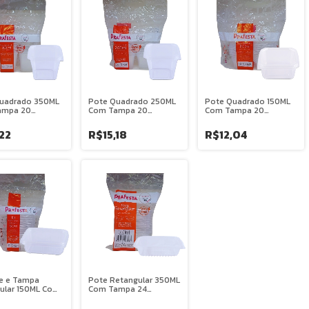
uadrado 350ML
Pote Quadrado 250ML
Pote Quadrado 150ML
ampa 20
Com Tampa 20
Com Tampa 20
es - PRAFESTA
Unidades - PRAFESTA
Unidades - PRAFESTA
22
R$15,18
R$12,04
te e Tampa
Pote Retangular 350ML
ular 150ML Com
Com Tampa 24
dades -
Unidades - PRAFESTA
STA