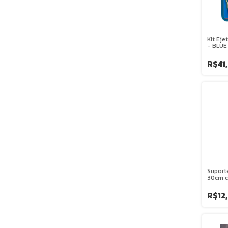
Kit Eje
- BLUE
R$41,
Suport
30cm c
MAGO
R$12